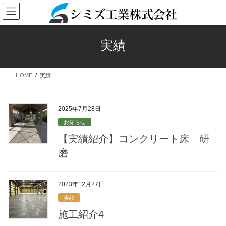
コ
ナ
ン
ビ
テ
ゲ
ン
ー
実績
ツ
シ
へ
ョ
ス
ン
HOME
実績
キ
に
ッ
移
プ
動
2025年7月28日
お知らせ
【実績紹介】コンクリート床 研
磨
2023年12月27日
実績
施工紹介4