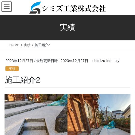
コ
ナ
ン
ビ
テ
ゲ
ン
ー
実績
ツ
シ
へ
ョ
ス
ン
HOME
実績
施工紹介2
キ
に
ッ
移
プ
動
2023年12月27日
/ 最終更新日時 :
2023年12月27日
shimizu-industry
実績
施工紹介2