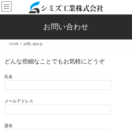
コ
ナ
ン
ビ
テ
ゲ
ン
ー
お問い合わせ
ツ
シ
へ
ョ
ス
ン
HOME
お問い合わせ
キ
に
ッ
移
プ
動
どんな些細なことでもお気軽にどうぞ
氏名
メールアドレス
題名