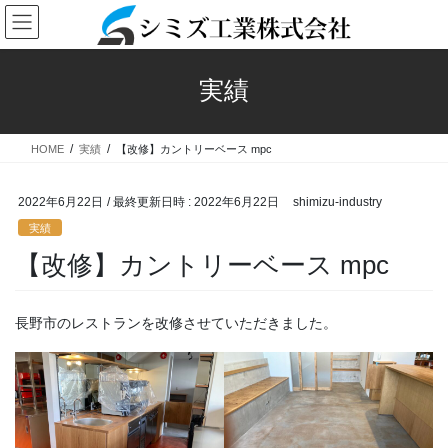
コ
ナ
ン
ビ
テ
ゲ
ン
ー
実績
ツ
シ
へ
ョ
ス
ン
HOME
実績
【改修】カントリーベース mpc
キ
に
ッ
移
プ
動
2022年6月22日
/ 最終更新日時 :
2022年6月22日
shimizu-industry
実績
【改修】カントリーベース mpc
長野市のレストランを改修させていただきました。